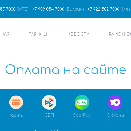
457 7000
(МТС)
+7 909 054 7000
(Билайн)
+7 922 502 7000
(Мег
ВНАЯ
ТАРИФЫ
НОВОСТИ
РАЙОН О
Оплата на сайте
Карты
СБП
SberPay
Ю-Мани